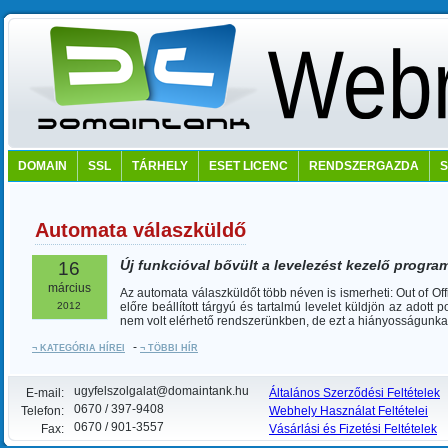
DOMAIN
SSL
TÁRHELY
ESET LICENC
RENDSZERGAZDA
Automata válaszküldő
Új funkcióval bővült a levelezést kezelő progr
16
március
Az
automata
válaszküldőt
több
néven
is
ismerheti
: Out of Of
2012
előre
beállított
tárgyú
és
tartalmú
levelet
küldjön
az
adott
p
nem
volt
elérhető
rendszerünkben
, de
ezt
a
hiányosságunka
-
¬ KATEGÓRIA HÍREI
¬ TÖBBI HÍR
ugyfelszolgalat@domaintank.hu
E-mail:
Általános Szerződési Feltételek
0670 / 397-9408
Telefon:
Webhely Használat Feltételei
0670 / 901-3557
Fax:
Vásárlási és Fizetési Feltételek