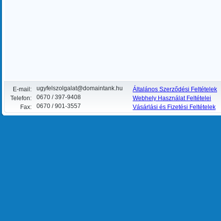
ugyfelszolgalat@domaintank.hu
E-mail:
Általános Szerződési Feltételek
0670 / 397-9408
Telefon:
Webhely Használat Feltételei
0670 / 901-3557
Fax:
Vásárlási és Fizetési Feltételek