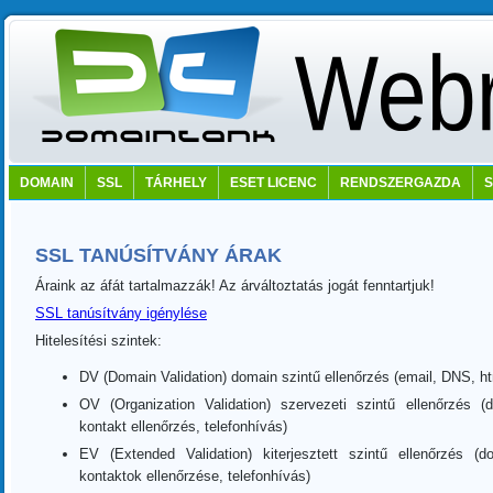
DOMAIN
SSL
TÁRHELY
ESET LICENC
RENDSZERGAZDA
SSL TANÚSÍTVÁNY ÁRAK
Áraink az áfát tartalmazzák! Az árváltoztatás jogát fenntartjuk!
SSL tanúsítvány igénylése
Hitelesítési szintek:
DV (Domain Validation) domain szintű ellenőrzés (email, DNS, htm
OV (Organization Validation) szervezeti szintű ellenőrzés 
kontakt ellenőrzés, telefonhívás)
EV (Extended Validation) kiterjesztett szintű ellenőrzés (
kontaktok ellenőrzése, telefonhívás)