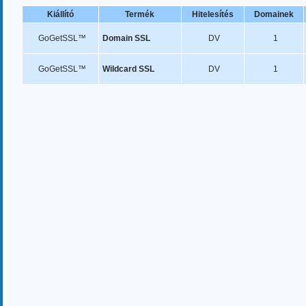
Kiállító
Termék
Hitelesítés
Domainek
GoGetSSL™
Domain SSL
DV
1
GoGetSSL™
Wildcard SSL
DV
1