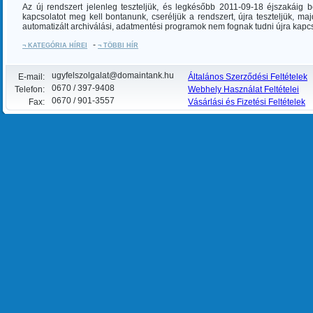
Az
új
rendszert
jelenleg
teszteljük
,
és
legkésőbb
2011-09-18
éjszakáig
b
kapcsolatot
meg
kell
bontanunk
,
cseréljük
a
rendszert
,
újra
teszteljük
,
maj
automatizált
archiválási
,
adatmentési
programok
nem
fognak
tudni
újra
kapc
-
¬ KATEGÓRIA HÍREI
¬ TÖBBI HÍR
ugyfelszolgalat@domaintank.hu
E-mail:
Általános Szerződési Feltételek
0670 / 397-9408
Telefon:
Webhely Használat Feltételei
0670 / 901-3557
Fax:
Vásárlási és Fizetési Feltételek