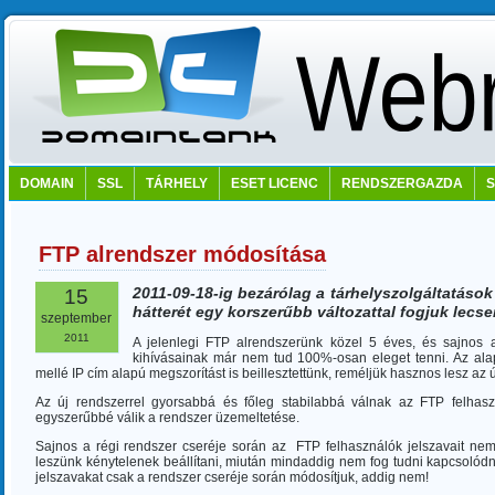
DOMAIN
SSL
TÁRHELY
ESET LICENC
RENDSZERGAZDA
FTP alrendszer módosítása
2011-09-18-ig bezárólag a tárhelyszolgáltatáso
15
hátterét egy korszerűbb változattal fogjuk lecser
szeptember
2011
A
jelenlegi
FTP
alrendszerünk
közel
5
éves
,
és
sajnos
kihívásainak
már
nem
tud
100%
-osan
eleget
tenni
.
Az
ala
mellé
IP
cím
alapú
megszorítást
is
beillesztettünk
,
reméljük
hasznos
lesz
az
ú
Az
új
rendszerrel
gyorsabbá
és
főleg
stabilabbá
válnak
az
FTP
felhas
egyszerűbbé
válik
a
rendszer
üzemeltetése
.
Sajnos
a
régi
rendszer
cseréje
során
az
FTP
felhasználók
jelszavait
ne
leszünk
kénytelenek
beállítani
,
miután
mindaddig
nem
fog
tudni
kapcsolódn
jelszavakat
csak
a
rendszer
cseréje
során
módosítjuk
,
addig
nem
!