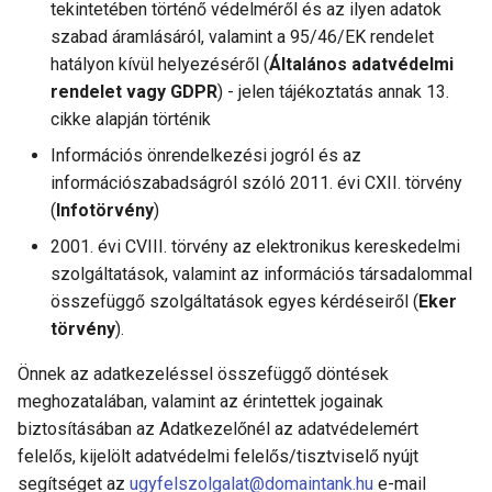
tekintetében történő védelméről és az ilyen adatok
szabad áramlásáról, valamint a 95/46/EK rendelet
hatályon kívül helyezéséről (
Általános adatvédelmi
rendelet vagy GDPR
) - jelen tájékoztatás annak 13.
cikke alapján történik
Információs önrendelkezési jogról és az
információszabadságról szóló 2011. évi CXII. törvény
(
Infotörvény
)
2001. évi CVIII. törvény az elektronikus kereskedelmi
szolgáltatások, valamint az információs társadalommal
összefüggő szolgáltatások egyes kérdéseiről (
Eker
törvény
).
Önnek az adatkezeléssel összefüggő döntések
meghozatalában, valamint az érintettek jogainak
biztosításában az Adatkezelőnél az adatvédelemért
felelős, kijelölt adatvédelmi felelős/tisztviselő nyújt
segítséget az
ugyfelszolgalat@domaintank.hu
e-mail