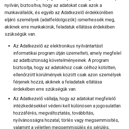
nyilván, biztosítva, hogy az adatokat csak azok a
munkavállalók, és egyéb az Adatkezelő érdekkörében
eljáró személyek (adatfeldolgozók) ismerhessék meg,
akiknek erre munkakörük, feladatuk ellátása érdekében
szükségük van.
Az Adatkezelő az elektronikus nyilvántartást
informatikai program útján üzemelteti, amely megfelel
az adatbiztonság követelményeinek. A program
biztosítja, hogy az adatokhoz csak célhoz kötötten,
ellenőrzött körülmények között csak azon személyek
férjenek hozzá, akiknek a feladataik ellátása
érdekében erre szükségük van.
Az Adatkezelő vállalja, hogy az adatokat megfelelő
intézkedésekkel védeni kell különösen a jogosulatlan
hozzáférés, megváltoztatás, továbbítás,
nyilvánosságra hozatal, törlés vagy megsemmisítés,
valamint a véletlen megsemmisülés és sérülés,