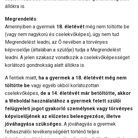
állókra is.
Megrendelés
:
Amennyiben a gyermek
18. életévét
még nem töltötte be
(vagy nem nagykorú és cselekvőképes), úgy nem tud
Megrendelést leadni, az Ő nevében a törvényes
képviselője (általában a szülője) tudja a Megrendelést
leadni. A jelen szakasz vonatkozik a cselekvőképességet
korlátozó gondnokság alatt állókra is.
A fentiek miatt,
ha a gyermek a 18. életévét még nem
töltötte be
vagy egyéb okból korlátozottan
cselekvőképes,
de a 14. életévét már betöltötte, akkor
a Weboldal használatához a gyermek felett szülői
felügyeleti jogot gyakorló személynek vagy törvényes
képviselőjének az előzetes beleegyezése, illetve
jóváhagyása szükséges.
A jóváhagyás a gyermek
felhasználói tevékenységéért történő teljes