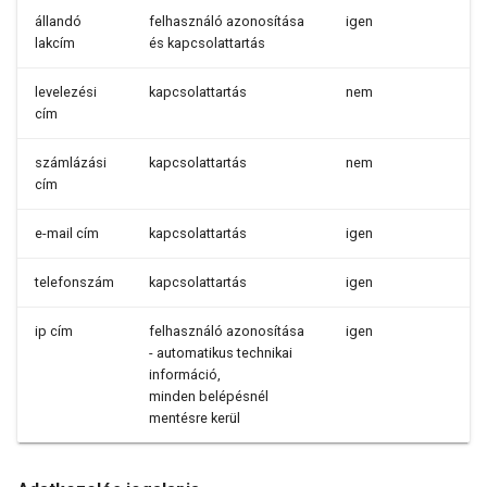
állandó
felhasználó azonosítása
igen
lakcím
és kapcsolattartás
levelezési
kapcsolattartás
nem
cím
számlázási
kapcsolattartás
nem
cím
e-mail cím
kapcsolattartás
igen
telefonszám
kapcsolattartás
igen
ip cím
felhasználó azonosítása
igen
- automatikus technikai
információ,
minden belépésnél
mentésre kerül