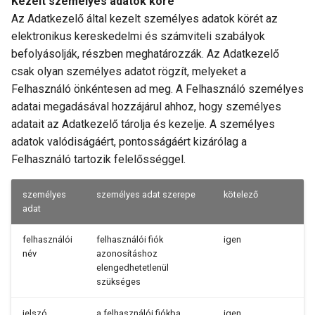
Kezelt személyes adatok köre
Az Adatkezelő által kezelt személyes adatok körét az
elektronikus kereskedelmi és számviteli szabályok
befolyásolják, részben meghatározzák. Az Adatkezelő
csak olyan személyes adatot rögzít, melyeket a
Felhasználó önkéntesen ad meg. A Felhasználó személyes
adatai megadásával hozzájárul ahhoz, hogy személyes
adatait az Adatkezelő tárolja és kezelje. A személyes
adatok valódiságáért, pontosságáért kizárólag a
Felhasználó tartozik felelősséggel.
személyes
személyes adat szerepe
kötelező
adat
felhasználói
felhasználói fiók
igen
név
azonosításhoz
elengedhetetlenül
szükséges
jelszó
a felhasználói fiókba
igen