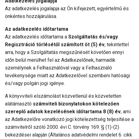
Adatkezelés jogalapja
Az adatkezelés jogalapja az Ön kifejezett, egyértelmű és
önkéntes hozzájárulása.
Az adatkezelés időtartama
Az adatkezelés időtartama a
Szolgáltatás és/vagy
Regisztráció törlésétől számított öt (5) év
, tekintettel
arra, hogy a Szolgáltatás megszűnését követően ennyi
időn belül merülhet fel az Adatkezelőnek, harmadik
személynek a Felhasználóval vagy a Felhasználó
tevékenysége miatt az Adatkezelővel szembeni hatósági
és/vagy polgári jogi igénye.
A könyvviteli elszámolást közvetlenül és közvetetten
alátámasztó
számviteli bizonylatokon kötelezően
szereplő adatok kezelésének időtartama 8 (8) év
, ami
az Adatkezelőre vonatkozó jogi kötelezettség teljesítése a
számvitelről szóló 2000. évi C. törvény 169. § (1)-(2)
bekezdései alapján (Általános adatvédelmi rendelet 6. cikk