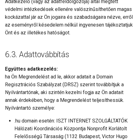
Adatkezelő (vagy az adatfeldolgozója) által megtett
védelmi intézkedések ellenére valószínűsíthetően magas
kockázattal jár az Ön jogaira és szabadságaira nézve, erről
az eseményről késedelem nélkül ingyenesen tájékoztatjuk
Önt és az illetékes hatóságot.
Adattovábbítás
Együttes adatkezelés:
ha Ön Megrendelést ad le, akkor adatait a Domain
Regisztrációs Szabályzat (DRSZ) szerint továbbítjuk a
Nyilvántartónak, aki szintén kezelni fogja az Ön adatait
annak érdekében, hogy a Megrendelést teljesíthessük.
Nyilvántartó személye:
.hu domain esetén: ISZT INTERNET SZOLGÁLTATÓK
Hálózati Koordinációs Központja Nonprofit Korlátolt
Felelősségű Társaság (1132 Budapest, Victor Hugo