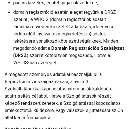
panaszkezelés, érintett jogainak védelme,
domain regisztráció esetén eleget tegyünk a DRSZ
szerinti, a WHOIS (domain regisztrálók adatait
tartalmazó weben közzétett adatbázis, ideértve a
törlés előtti nyilvános meghirdetést is) adatok
lekérésére vonatkozó kötelezettségünknek. Minden
megadandó adat a
Domain Regisztrációs Szabályzat
(
DRSZ
) szerint kötelezően megadandó, illetve a
WHOIS-ban szerepel.
A megadott személyes adatokat használjuk pl. a
Regisztráció visszaigazolására, a nyújtott
Szolgáltatásokkal kapcsolatos információk küldésére,
adatfrissítés céljából, illetve a Szolgáltatások részét
képező rendszerüzenetek, a Szolgáltatással kapcsolatos
emlékeztetők küldésére, vagy válaszok eljuttatására az Ön
által kért információkra.