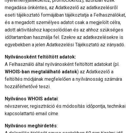
nyereményjátékokhoz, promóciókhoz), azonban ezek
megadása önkéntes, az Adatkezelő az adatkezelésről
eseti tájékoztató formájában tájékoztatja a Felhasználókat,
és a megadott személyes adatot csak a megjelölt célra,
adott aktivitáshoz kapcsolódóan és az ahhoz szükséges
időtartamban használja fel. Ezekre az adatkezelésekre is
egyebekben a jelen Adatkezelési Tájékoztató az irányadó.
Nyilvánosként feltöltött adatok:
A Felhasználó által nyilvánosként feltöltött adatokat (pl.
WHOIS-ban megtalálható adatok
) az Adatkezelő a
feltöltés módjának megfelelően a nyilvánosság számára
hozzáférhetővé teszi.
Nyilvános WHOIS adatai
:
névszerver, regisztráció és módosítás időpontja, technikai
kapcsolattartó email címe
Nyilvános meghirdetés
: