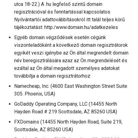
utca 18-22.) A .hu legfelső szintű domain
regisztrációval és fenntartással kapcsolatos
Nyilvántartói adattovábbításokról itt talál teljes körű
tájékoztatást: http:/www.domain.hu/adatkezeles
Egyéb domain végződések esetén cégünk
viszonteladóként a következő domain regisztrátorok
egyikét veszi igénybe az Ön által megrendelt domain
név beregisztrálására azaz az Ön megrendelését és
ezáltal az Ön által megadott személyes adatokat
továbbítja a domain regisztrátorhoz:
Namecheap, Inc. (4600 East Washington Street Suite
305. Phoenix, USA)
GoDaddy Operating Company, LLC (14455 North
Hayden Road # 219 Scottsdale, AZ 85260 USA)
FXDomains (14455 North Hayden Road, Suite 219,
Scottsdale, AZ 85260 USA)