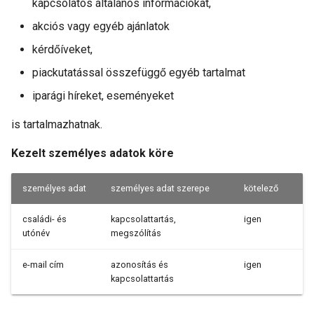
kapcsolatos általános információkat,
akciós vagy egyéb ajánlatok
kérdőíveket,
piackutatással összefüggő egyéb tartalmat
iparági híreket, eseményeket
is tartalmazhatnak.
Kezelt személyes adatok köre
személyes adat
személyes adat szerepe
kötelező
családi- és
kapcsolattartás,
igen
utónév
megszólítás
e-mail cím
azonosítás és
igen
kapcsolattartás