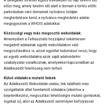
A delegálás törlését egyes esetekben 60 nap türelmi idő
előzi meg, amely türelmi idő alatt a domain a törlés előtti
parkolásban váró domainek nyilvános listáján
meghirdetésre kerül, a nyilvános meghirdetés adatai
megegyeznek a WHOIS adatokkal.
Közösségi vagy más megosztó weboldalak:
Amennyiben a Felhasználó hozzájárul önkéntesen
megadott adatainak egyéb weboldalakon való
megosztásához is, azzal egyúttal tudomásul veszi, hogy
az egyéb weboldalakra azok saját adatvédelmi
szabályzatai vonatkoznak, amelyekkel kapcsolatban az
Adatkezelőt felelősség nem terheli.
Külső oldalakra mutató linkek
Az Adatkezelő Weboldalán utalás, link található más
szolgáltatók által fenntartott oldalakra (ideértve a
bejelentkezési, megosztási lehetőségre mutató gombokat,
logókat is), ahol az Adatkezelő semmilyen befolyással