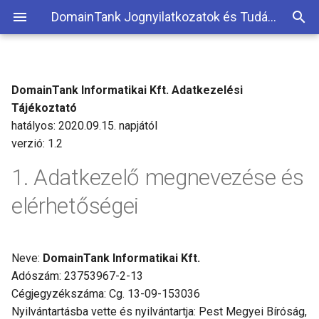
DomainTank Jognyilatkozatok és Tudásbázis
DomainTank Informatikai Kft. Adatkezelési
Barion bankkártyás fizetés
Tájékoztató
hatályos: 2020.09.15. napjától
Borgun bankkártyás fizetés
verzió: 1.2
Befizetési tudnivalók
Adatkezelő megnevezése és
elérhetőségei
Neve:
DomainTank Informatikai Kft.
Adószám: 23753967-2-13
Cégjegyzékszáma: Cg. 13-09-153036
Nyilvántartásba vette és nyilvántartja: Pest Megyei Bíróság,