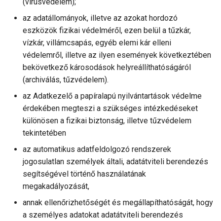
(vírusvédelem);
az adatállományok, illetve az azokat hordozó
eszközök fizikai védelméről, ezen belül a tűzkár,
vízkár, villámcsapás, egyéb elemi kár elleni
védelemről, illetve az ilyen események következtében
bekövetkező károsodások helyreállíthatóságáról
(archiválás, tűzvédelem).
az Adatkezelő a papíralapú nyilvántartások védelme
érdekében megteszi a szükséges intézkedéseket
különösen a fizikai biztonság, illetve tűzvédelem
tekintetében
az automatikus adatfeldolgozó rendszerek
jogosulatlan személyek általi, adatátviteli berendezés
segítségével történő használatának
megakadályozását,
annak ellenőrizhetőségét és megállapíthatóságát, hogy
a személyes adatokat adatátviteli berendezés