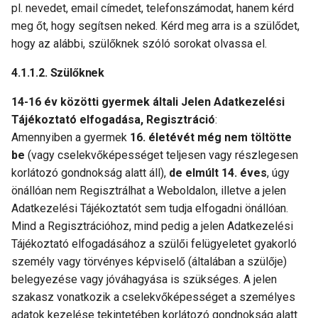
pl. nevedet, email címedet, telefonszámodat, hanem kérd
meg őt, hogy segítsen neked. Kérd meg arra is a szülődet,
hogy az alábbi, szülőknek szóló sorokat olvassa el.
Szülőknek
14-16 év közötti gyermek általi Jelen Adatkezelési
Tájékoztató elfogadása, Regisztráció
:
Amennyiben a gyermek
16. életévét
még nem töltötte
be
(vagy cselekvőképességet teljesen vagy részlegesen
korlátozó gondnokság alatt áll),
de elmúlt 14. éves
, úgy
önállóan nem Regisztrálhat a Weboldalon, illetve a jelen
Adatkezelési Tájékoztatót sem tudja elfogadni önállóan.
Mind a Regisztrációhoz, mind pedig a jelen Adatkezelési
Tájékoztató elfogadásához a szülői felügyeletet gyakorló
személy vagy törvényes képviselő (általában a szülője)
belegyezése vagy jóváhagyása is szükséges. A jelen
szakasz vonatkozik a cselekvőképességet a személyes
adatok kezelése tekintetében korlátozó gondnokság alatt