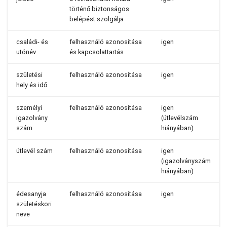
történő biztonságos
belépést szolgálja
családi- és
felhasználó azonosítása
igen
utónév
és kapcsolattartás
születési
felhasználó azonosítása
igen
hely és idő
személyi
felhasználó azonosítása
igen
igazolvány
(útlevélszám
szám
hiányában)
útlevél szám
felhasználó azonosítása
igen
(igazolványszám
hiányában)
édesanyja
felhasználó azonosítása
igen
születéskori
neve